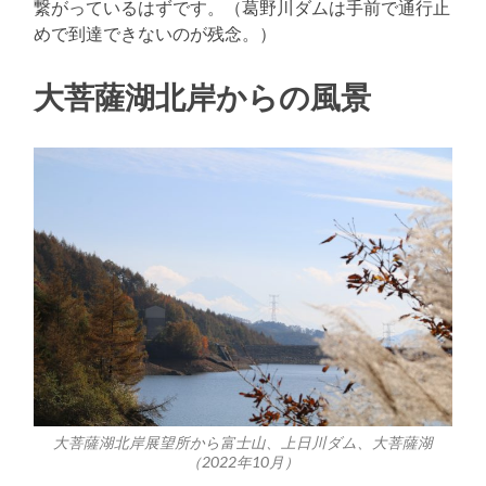
繋がっているはずです。（葛野川ダムは手前で通行止
めで到達できないのが残念。）
大菩薩湖北岸からの風景
大菩薩湖北岸展望所から富士山、上日川ダム、大菩薩湖
（2022年10月）