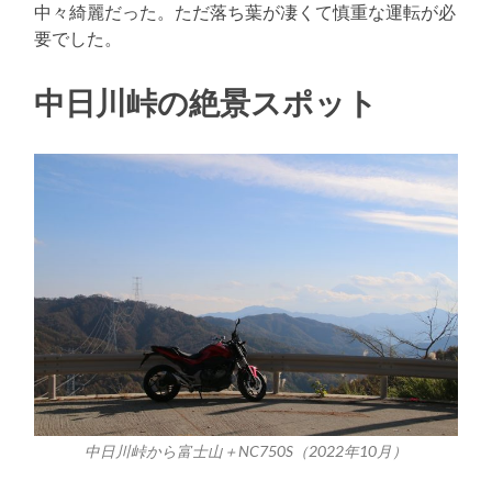
中々綺麗だった。ただ落ち葉が凄くて慎重な運転が必
要でした。
中日川峠の絶景スポット
中日川峠から富士山＋NC750S（2022年10月）