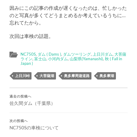
因みにこの記事の作成が遅くなったのは、忙しかった
のと写真が多くてどうまとめるか考えているうちに…
忘れてたから。
次回は車検の話題。
NC750S
,
ダム ( Dams )
,
ダムツーリング
,
上日川ダム
,
大菩薩
ライン
,
富士山
,
小河内ダム
,
山梨県(Yamanashi)
,
秋 ( Fall in
Japan )
上日川峠
大菩薩湖
奥多摩周遊道路
奥多摩湖
過去の投稿へ
佐久間ダム（千葉県）
次の投稿へ
NC750Sの車検について