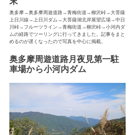
末
奥多摩→奥多摩周遊道路→青梅街道→柳沢峠→大菩薩
上日川線→上日川ダム→大菩薩湖北岸展望広場→中日
川峠→フルーツライン→青梅街道→柳沢峠→小河内ダ
ムの経路でツーリングに行ってきました。記事をまと
めるのが遅くなったので写真を中心に掲載。
奥多摩周遊道路月夜見第一駐
車場から小河内ダム