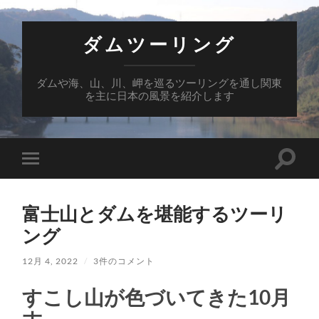
ダムツーリング
ダムや海、山、川、岬を巡るツーリングを通し関東
を主に日本の風景を紹介します
検
モ
索
バ
フ
イ
ィ
ル
ー
富士山とダムを堪能するツーリ
メ
ル
ニ
ング
ド
ュ
を
ー
切
を
12月 4, 2022
/
3件のコメント
り
切
替
り
え
すこし山が色づいてきた10月
替
る
え
る