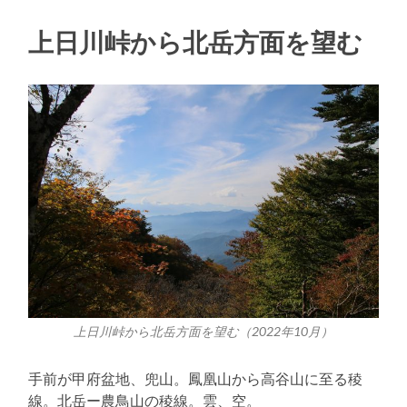
上日川峠から北岳方面を望む
上日川峠から北岳方面を望む（2022年10月）
手前が甲府盆地、兜山。鳳凰山から高谷山に至る稜
線。北岳ー農鳥山の稜線。雲、空。