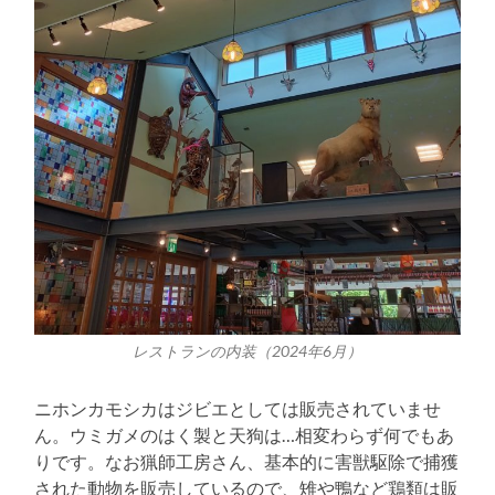
レストランの内装（2024年6月）
ニホンカモシカはジビエとしては販売されていませ
ん。ウミガメのはく製と天狗は…相変わらず何でもあ
りです。なお猟師工房さん、基本的に害獣駆除で捕獲
された動物を販売しているので、雉や鴨など鶏類は販