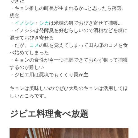
できた
・キョン推しの町長が生まれるか…と思ったら落選、
残念
・
イノシシ
・
シカ
は米糠の餌でおびき寄せて捕獲…
・イノシシは発酵臭を好むらしいので酒粕などを糠に
混ぜておびき寄せる
・だが、
コメ
の味を覚えてしまって田んぼのコメを食
べ始めてしまった
・キョンの食性が今一つ把握できておらず狙って捕獲
するのが難しい
・ジビエ用は罠猟でもくくり罠が主
キョンは美味しいのでぜひ大島のキョンは活用してほ
しいところです。
ジビエ料理食べ放題