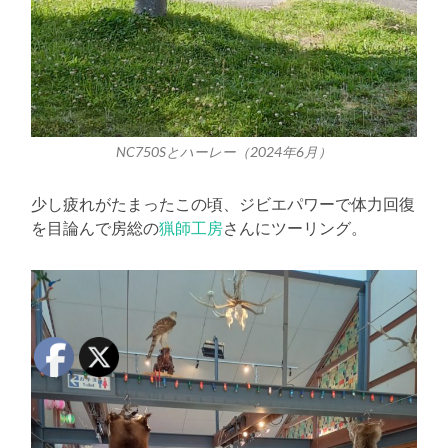
NC750Sとハーレー（2024年6月）
少し疲れがたまったこの頃、ジビエパワーで体力回復
を目論んで房総の
猟師工房
さんにツーリング。