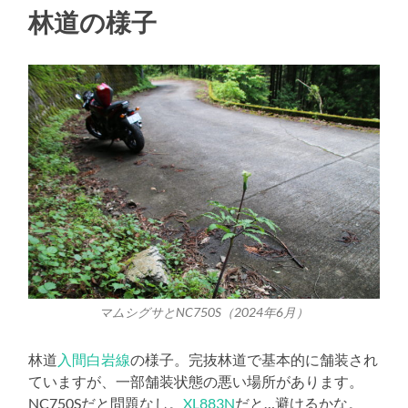
林道の様子
マムシグサとNC750S（2024年6月）
林道
入間白岩線
の様子。完抜林道で基本的に舗装され
ていますが、一部舗装状態の悪い場所があります。
NC750Sだと問題なし。
XL883N
だと…避けるかな。