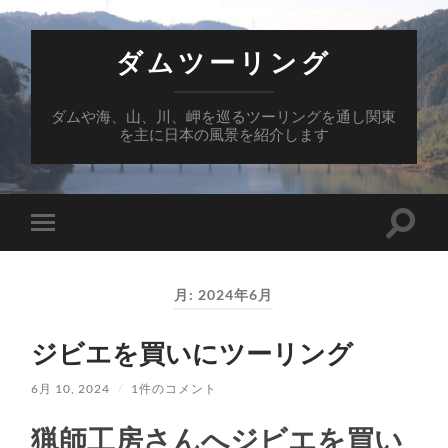
ダムツーリング
ダムや海、山、川、岬を巡るツーリングを通し関東
を主に日本の風景を紹介します
検
モ
索
バ
フ
イ
ィ
ル
ー
月:
2024年6月
メ
ル
ニ
ド
ュ
を
ジビエを買いにツーリング
ー
切
を
り
切
替
6月 10, 2024
/
1件のコメント
り
え
替
る
え
猟師工房さんへジビエを買い
る