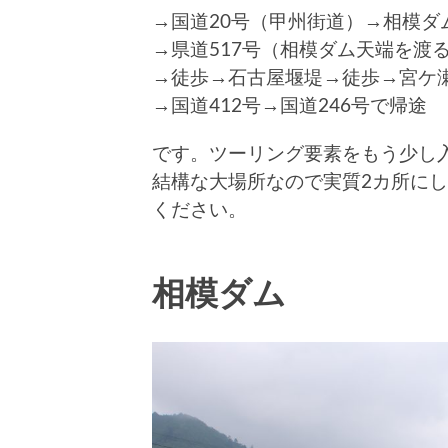
→国道20号（甲州街道）→相模ダ
→県道517号（相模ダム天端を渡
→徒歩→石古屋堰堤→徒歩→宮ケ
→国道412号→国道246号で帰途
です。ツーリング要素をもう少し
結構な大場所なので実質2カ所に
ください。
相模ダム