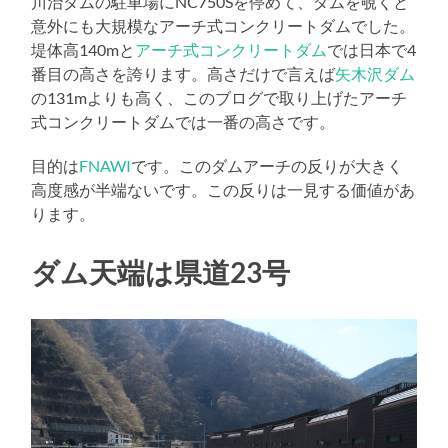
川治ダムの駐車場にNC750Sを停めて、ダムを覗くと
意外にも大規模なアーチ式コンクリートダムでした。
堤体高140mと
アーチ式コンクリートダム
では日本で4
番目の高さを誇ります。高さだけで言えば
矢木沢ダム
の131mよりも高く、このブログで取り上げたアーチ
式コンクリートダムでは一番の高さです。
目的は
FNAWI
です。このダムアーチの反りが大きく
高度感が半端ないです。この反りは一見する価値があ
ります。
ダム天端は県道23号