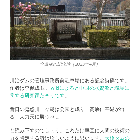
李佩成の記念詩（2023年4月）
川治ダムの管理事務所前駐車場にある記念詩碑です。
作者は李佩成 氏。
wikiによると中国の水資源と環境に
関する研究家だそうです
。
昔日の鬼怒川 今朝は公園と成り 高峡に平湖が出
る 人力天に勝つべし
と読み下すのでしょう。これだけ率直に人間の技術の
力を肯定する詩は珍しいように思います。
大橋ダムの