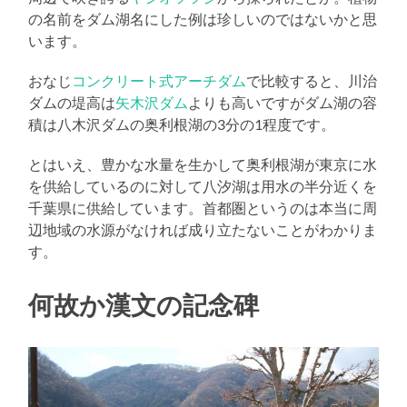
の名前をダム湖名にした例は珍しいのではないかと思
います。
おなじ
コンクリート式アーチダム
で比較すると、川治
ダムの堤高は
矢木沢ダム
よりも高いですがダム湖の容
積は八木沢ダムの奥利根湖の3分の1程度です。
とはいえ、豊かな水量を生かして奥利根湖が東京に水
を供給しているのに対して八汐湖は用水の半分近くを
千葉県に供給しています。首都圏というのは本当に周
辺地域の水源がなければ成り立たないことがわかりま
す。
何故か漢文の記念碑