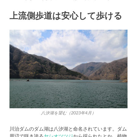
上流側歩道は安心して歩ける
八汐湖を望む（2023年4月）
川治ダムのダム湖は八汐湖と命名されています。ダム
周辺で咲き誇る
ヤシオツツジ
から採られたとか。植物