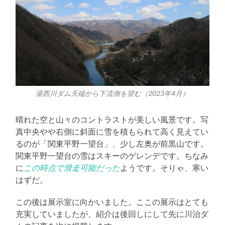
湯西川ダム天端から下流側を望む（2023年4月）
晴れた空と山々のコントラストが美しい風景です。写
真中央やや右側に斜面に雪を積もられて高く見えてい
るのが「関東平野一望台」、少し左奥が前黒山です。
関東平野一望台の雪はスキーのゲレンデです。ちなみ
に
この時点で滑走可能だった
ようです。そりゃ、寒い
はずだ。
この後は展示室に向かいました。ここの展示はとても
充実していましたが、紹介は後回しにして先に川治ダ