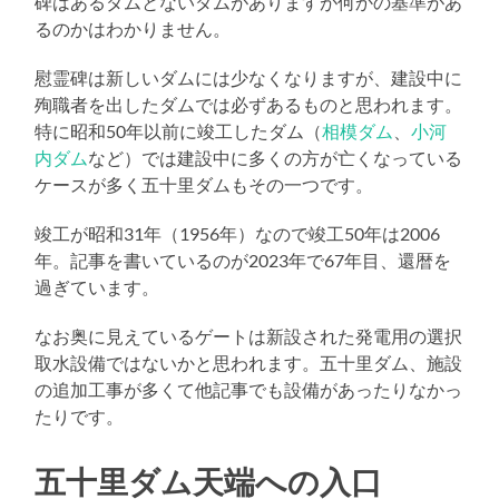
碑はあるダムとないダムがありますが何かの基準があ
るのかはわかりません。
慰霊碑は新しいダムには少なくなりますが、建設中に
殉職者を出したダムでは必ずあるものと思われます。
特に昭和50年以前に竣工したダム（
相模ダム
、
小河
内ダム
など）では建設中に多くの方が亡くなっている
ケースが多く五十里ダムもその一つです。
竣工が昭和31年（1956年）なので竣工50年は2006
年。記事を書いているのが2023年で67年目、還暦を
過ぎています。
なお奥に見えているゲートは新設された発電用の選択
取水設備ではないかと思われます。五十里ダム、施設
の追加工事が多くて他記事でも設備があったりなかっ
たりです。
五十里ダム天端への入口