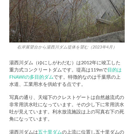
右岸展望台から湯西川ダム堤体を望む（2023年4月）
湯西川ダム（ゆにしがわだむ）は2012年に竣工した
重力式コンクリートダムです。堤高は119mで
目的は
FNAWIの多目的ダム
です。特徴的なのは千葉県の上
水道、工業用水を供給する点です。
写真の通り、天端下のクレストゲートは自然越流式の
非常用洪水吐になっています。その少し下に常用洪水
吐が見えています。利水放流施設は上の写真右下の死
角になっています。
湯西川ダムは
五十里ダム
の上流に位置し五十里ダムの