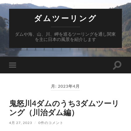
ダムツーリング
ダムや海、山、川、岬を巡るツーリングを通し関東
を主に日本の風景を紹介します
検
モ
索
バ
フ
イ
ィ
ル
ー
月:
2023年4月
メ
ル
ニ
ド
ュ
を
鬼怒川4ダムのうち3ダムツーリ
ー
切
を
り
ング（川治ダム編）
切
替
り
え
替
る
4月 27, 2023
/
0件のコメント
え
る