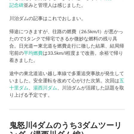
記念碑
並みと管理人は感じました。
川治ダムの記事はこれでおしまい。
帰途につきますが、往路の燃費（26.5km/l）が悪かっ
たので1タンクで帰宅できるか微妙な燃料の残り具
合。日光道ー東北道を燃費走行に徹した結果、結局帰
宅前の
平均燃費
は33.5km/l程度まで改善。余裕で帰り
着きました。
途中の東北道追い越し車線で多重追突事故が発生して
いました。安全運転を改めて心がけた次第。次回は
五
十里ダム
、
湯西川ダム
、川治ダムが活躍した話題を取
り上げる予定です。
鬼怒川4ダムのうち3ダムツーリ