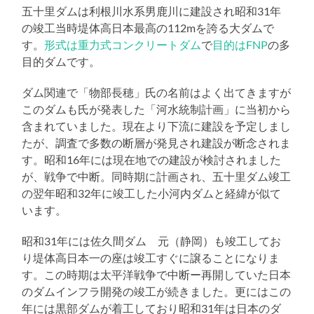
五十里ダムは利根川水系男鹿川に建設され昭和31年
の竣工当時堤体高日本最高の112mを誇る大ダムで
す。
形式は重力式コンクリートダム
で
目的はFNP
の多
目的ダムです。
ダム関連で「物部長穂」氏の名前はよく出てきますが
このダムも氏が発表した「河水統制計画」に当初から
含まれていました。現在より下流に建設を予定しまし
たが、調査で多数の断層が発見され建設が断念されま
す。昭和16年には現在地での建設が検討されました
が、戦争で中断。同時期に計画され、五十里ダム竣工
の翌年昭和32年に竣工した小河内ダムと経緯が似て
います。
昭和31年には佐久間ダム 元（静岡）も竣工してお
り堤体高日本一の座は竣工すぐに譲ることになりま
す。この時期は太平洋戦争で中断ー再開していた日本
のダムインフラ開発の竣工が続きました。更にはこの
年には黒部ダムが着工しており昭和31年は日本のダ