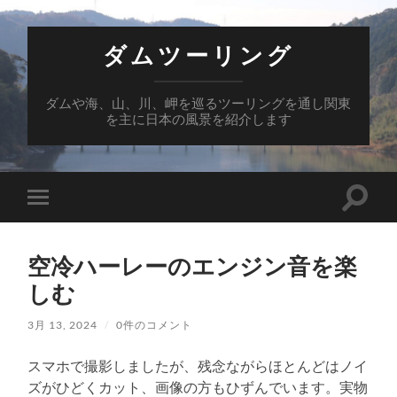
ダムツーリング
ダムや海、山、川、岬を巡るツーリングを通し関東
を主に日本の風景を紹介します
検
モ
索
バ
フ
イ
ィ
ル
ー
空冷ハーレーのエンジン音を楽
メ
ル
ニ
しむ
ド
ュ
を
ー
切
を
3月 13, 2024
/
0件のコメント
り
切
替
り
え
スマホで撮影しましたが、残念ながらほとんどはノイ
替
る
え
ズがひどくカット、画像の方もひずんでいます。実物
る