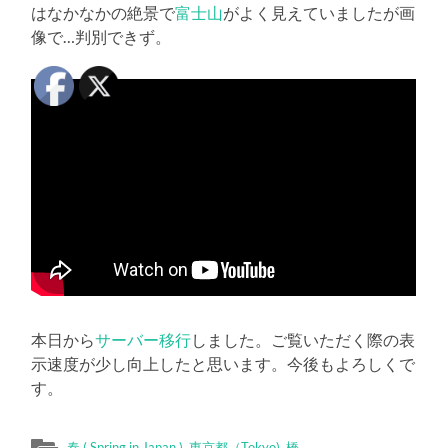
はなかなかの絶景で
富士山
がよく見えていましたが画
像で…判別できず。
本日から
サーバー移行
しました。ご覧いただく際の表
示速度が少し向上したと思います。今後もよろしくで
す。
春 ( Spring in Japan )
,
東京都（Tokyo)
,
橋