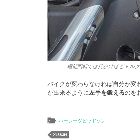
極低回転では見かけほどトル
バイクが変わらなければ自分が変
が出来るように
左手を鍛える
のを
ハーレーダビッドソン
XL883N