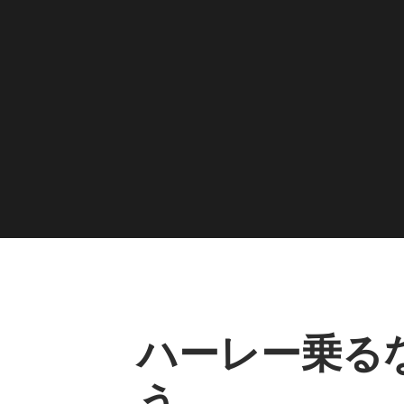
ハーレー乗る
う