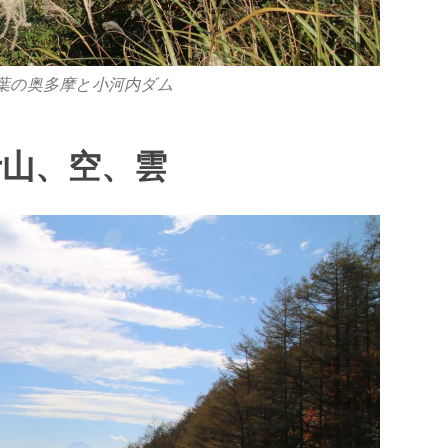
葉の奥多摩と小河内ダム
士山、空、雲