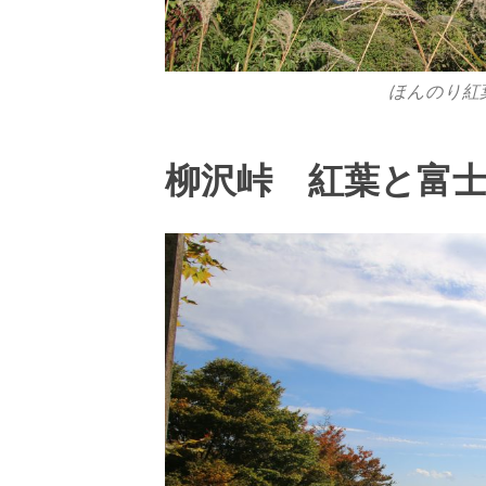
ほんのり紅
柳沢峠 紅葉と富