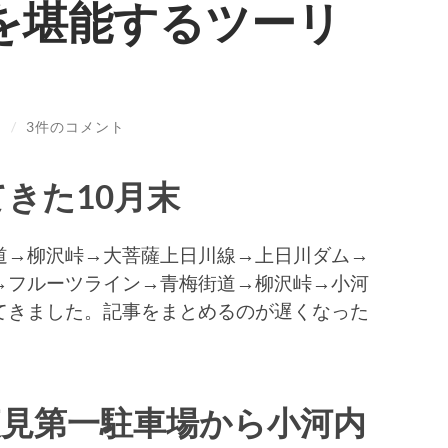
を堪能するツーリ
N
/
3件のコメント
きた10月末
道→柳沢峠→大菩薩上日川線→上日川ダム→
→フルーツライン→青梅街道→柳沢峠→小河
てきました。記事をまとめるのが遅くなった
夜見第一駐車場から小河内