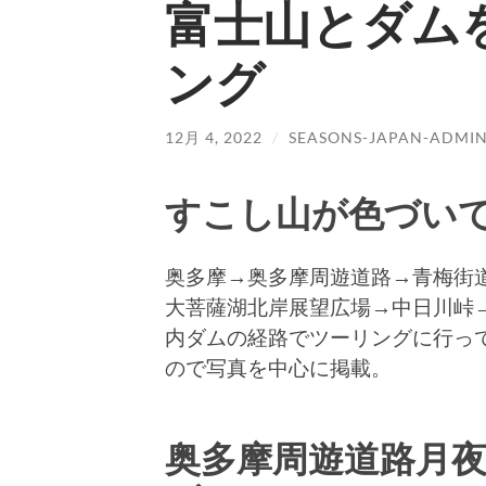
富士山とダム
ング
12月 4, 2022
/
SEASONS-JAPAN-ADMI
すこし山が色づいて
奥多摩→奥多摩周遊道路→青梅街
大菩薩湖北岸展望広場→中日川峠
内ダムの経路でツーリングに行っ
ので写真を中心に掲載。
奥多摩周遊道路月