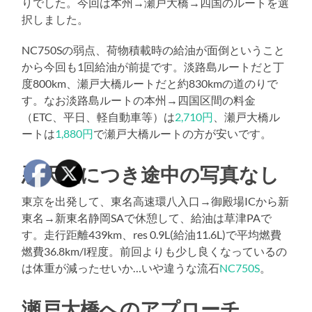
りでした。今回は本州→瀬戸大橋→四国のルートを選
択しました。
NC750Sの弱点、荷物積載時の給油が面倒ということ
から今回も1回給油が前提です。淡路島ルートだと丁
度800km、瀬戸大橋ルートだと約830kmの道のりで
す。なお淡路島ルートの本州→四国区間の料金
（ETC、平日、軽自動車等）は
2,710円
、瀬戸大橋ル
ートは
1,880円
で瀬戸大橋ルートの方が安いです。
悪天候につき途中の写真なし
東京を出発して、東名高速環八入口→御殿場ICから新
東名→新東名静岡SAで休憩して、給油は草津PAで
す。走行距離439km、res 0.9L(給油11.6L)で平均燃費
燃費36.8km/l程度。前回よりも少し良くなっているの
は体重が減ったせいか…いや違うな流石
NC750S
。
瀬戸大橋へのアプローチ