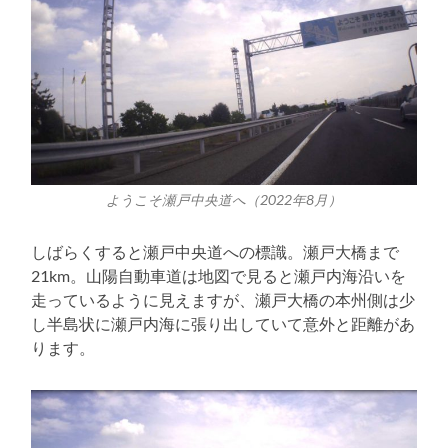
ようこそ瀬戸中央道へ（2022年8月）
しばらくすると瀬戸中央道への標識。瀬戸大橋まで
21km。山陽自動車道は地図で見ると瀬戸内海沿いを
走っているように見えますが、瀬戸大橋の本州側は少
し半島状に瀬戸内海に張り出していて意外と距離があ
ります。