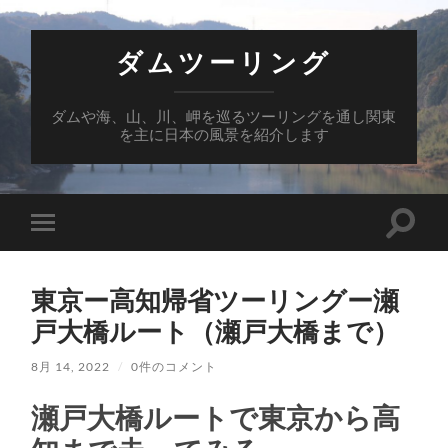
ダムツーリング
ダムや海、山、川、岬を巡るツーリングを通し関東
を主に日本の風景を紹介します
検
モ
索
バ
フ
イ
ィ
ル
ー
東京ー高知帰省ツーリングー瀬
メ
ル
ニ
戸大橋ルート（瀬戸大橋まで）
ド
ュ
を
ー
切
を
8月 14, 2022
/
0件のコメント
り
切
替
り
え
瀬戸大橋ルートで東京から高
替
る
え
る