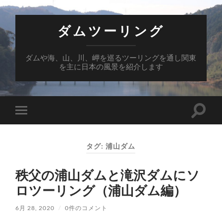
ダムツーリング
ダムや海、山、川、岬を巡るツーリングを通し関東
を主に日本の風景を紹介します
検
モ
索
バ
フ
イ
ィ
ル
ー
タグ:
浦山ダム
メ
ル
ニ
ド
ュ
を
秩父の浦山ダムと滝沢ダムにソ
ー
切
を
り
ロツーリング（浦山ダム編）
切
替
り
え
替
る
6月 28, 2020
/
0件のコメント
え
る