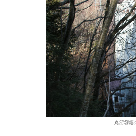
丸沼堰堤の