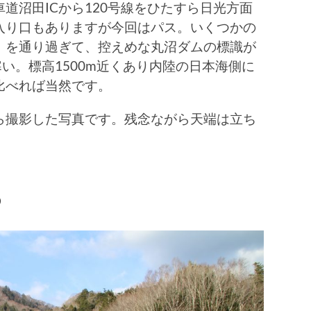
道沼田ICから120号線をひたすら日光方面
入り口もありますが今回はパス。いくつかの
）を通り過ぎて、控えめな丸沼ダムの標識が
い。標高1500m近くあり内陸の日本海側に
比べれば当然です。
ら撮影した写真です。残念ながら天端は立ち
ら