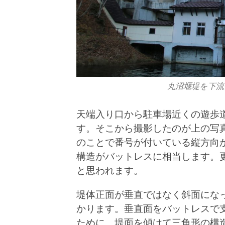
丸沼堰堤を下流側
天端入り口から駐車場近くの遊歩
す。そこから撮影したのが上の写
のことで番号が付いている縦方向
構造がバットレスに相当します。
と思われます。
堤体正面が垂直ではなく斜面にな
かります。垂直面をバットレスで
ために、堤面を傾けて三角形の構