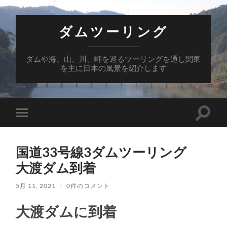
ダムツーリング
ダムや海、山、川、岬を巡るツーリングを通し関東
を主に日本の風景を紹介します
検
モ
索
バ
フ
イ
ィ
ル
ー
国道33号線3ダムツーリング
メ
ル
ニ
大渡ダム到着
ド
ュ
を
ー
切
を
5月 11, 2021
/
0件のコメント
り
切
替
り
え
大渡ダムに到着
替
る
え
る