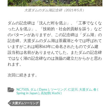
大渡ダムのダム湖記念碑（2021年5月）
ダムの記念碑は「沈んだ村を偲ぶ」、「工事でなくな
った人を偲ぶ」、「技術的・社会的貢献を謳う」など
のパターンがありますが、この記念碑は「ダム湖」の
記念碑。大渡ダムのダム湖は茶霧湖と今では呼ばれて
いますがこれは昭和63年に命名されたものでダム建
設当初は名前がありませんでした。またダムの記念碑
ではなく湖の記念碑なのは漁協の建立だからかと思わ
れます。
次回に続きます。
NC750S
,
ダム ( Dams )
,
ツーリング
,
仁淀川
,
大渡ダム
,
春 (
Spring in Japan )
,
高知県( Kochi )
大渡ダムツーリング