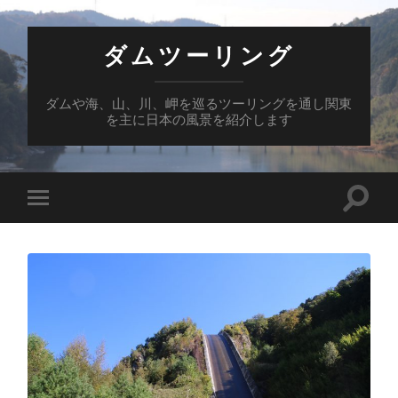
ダムツーリング
ダムや海、山、川、岬を巡るツーリングを通し関東
を主に日本の風景を紹介します
検
モ
索
バ
フ
イ
ィ
ル
ー
メ
ル
ニ
ド
ュ
を
ー
切
を
り
切
替
り
え
替
る
え
る