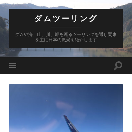
ダムツーリング
ダムや海、山、川、岬を巡るツーリングを通し関東
を主に日本の風景を紹介します
検
モ
索
バ
フ
イ
ィ
ル
ー
メ
ル
ニ
ド
ュ
を
ー
切
を
り
切
替
り
え
替
る
え
る