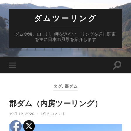
ダムツーリング
ダムや海、山、川、岬を巡るツーリングを通し関東
を主に日本の風景を紹介します
検
モ
索
バ
フ
イ
ィ
ル
ー
タグ:
郡ダム
メ
ル
ニ
ド
ュ
を
郡ダム（内房ツーリング）
ー
切
を
り
切
替
10月 19, 2020
/
1件のコメント
り
え
替
る
え
る