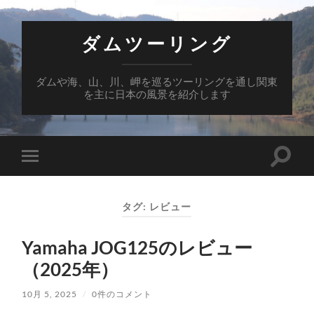
ダムツーリング
ダムや海、山、川、岬を巡るツーリングを通し関東
を主に日本の風景を紹介します
検
モ
索
バ
フ
イ
ィ
ル
ー
タグ:
レビュー
メ
ル
ニ
ド
ュ
を
Yamaha JOG125のレビュー
ー
切
を
り
（2025年）
切
替
り
え
替
る
10月 5, 2025
/
0件のコメント
え
る