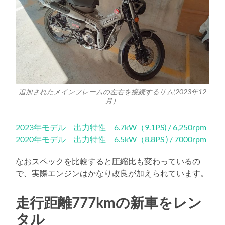
追加されたメインフレームの左右を接続するリム(2023年12
月）
2023年モデル 出力特性 6.7kW（9.1PS) / 6,250rpm
2020年モデル 出力特性 6.5kW（8.8PS ) / 7000rpm
なおスペックを比較すると圧縮比も変わっているの
で、実際エンジンはかなり改良が加えられています。
走行距離777kmの新車をレン
タル