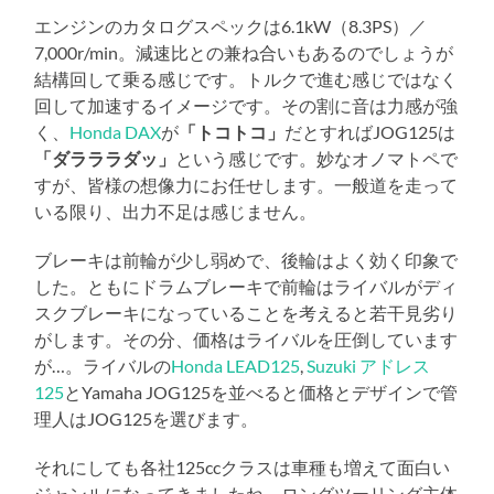
エンジンのカタログスペックは6.1kW（8.3PS）／
7,000r/min。減速比との兼ね合いもあるのでしょうが
結構回して乗る感じです。トルクで進む感じではなく
回して加速するイメージです。その割に音は力感が強
く、
Honda DAX
が
「トコトコ」
だとすればJOG125は
「ダラララダッ」
という感じです。妙なオノマトペで
すが、皆様の想像力にお任せします。一般道を走って
いる限り、出力不足は感じません。
ブレーキは前輪が少し弱めで、後輪はよく効く印象で
した。ともにドラムブレーキで前輪はライバルがディ
スクブレーキになっていることを考えると若干見劣り
がします。その分、価格はライバルを圧倒しています
が…。ライバルの
Honda LEAD125
,
Suzuki アドレス
125
とYamaha JOG125を並べると価格とデザインで管
理人はJOG125を選びます。
それにしても各社125ccクラスは車種も増えて面白い
ジャンルになってきましたね。ロングツーリング主体