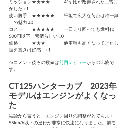
ミッション★★★★ ギヤ比が改善された…感じ
がした +1
使い勝手 ★★★★★ 平坦で広大な荷台は唯一無
二の魅力 ±0
コスト ★★★★★ 一日走り回っても燃料代
500円以下 素晴らしい ±0
価格 ★★★ 他車種も高くなってきたし
据え置きは好感 +1
※コメント後ろの数値は
前回レビュー
からの比較で
す。
CT125ハンターカブ 2023年
モデルはエンジンがよくなっ
た
結論から言うと、エンジン回りの調整がとてもよく
55km/h以下の巡行が非常に快適になりました。前モ