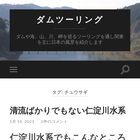
ダムツーリング
ダムや海、山、川、岬を巡るツーリングを通し関東
を主に日本の風景を紹介します
検
モ
索
バ
フ
イ
ィ
ル
ー
タグ:
チュウサギ
メ
ル
ニ
ド
ュ
を
清流ばかりでもない仁淀川水系
ー
切
を
り
切
替
1月 10, 2021
/
2件のコメント
り
え
替
る
え
仁淀川水系でもこんなところ
る