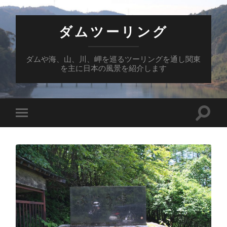
ダムツーリング
ダムや海、山、川、岬を巡るツーリングを通し関東
を主に日本の風景を紹介します
検
モ
索
バ
フ
イ
ィ
ル
ー
メ
ル
ニ
ド
ュ
を
ー
切
を
り
切
替
り
え
替
る
え
る