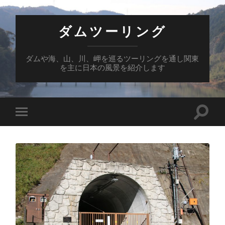
ダムツーリング
ダムや海、山、川、岬を巡るツーリングを通し関東
を主に日本の風景を紹介します
検
モ
索
バ
フ
イ
ィ
ル
ー
メ
ル
ニ
ド
ュ
を
ー
切
を
り
切
替
り
え
替
る
え
る