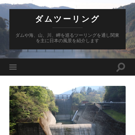
ダムツーリング
ダムや海、山、川、岬を巡るツーリングを通し関東
を主に日本の風景を紹介します
検
モ
索
バ
フ
イ
ィ
ル
ー
メ
ル
ニ
ド
ュ
を
ー
切
を
り
切
替
り
え
替
る
え
る