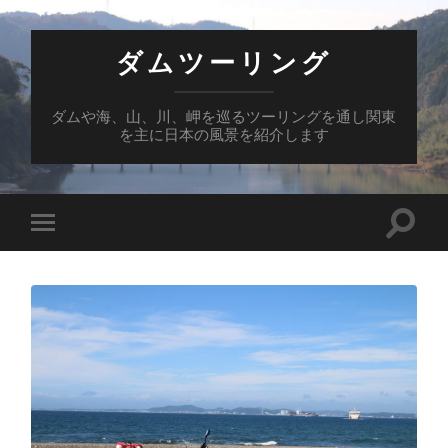
ダムツーリング
ダムや海、山、川、岬を巡るツーリングを通し関東
を主に日本の風景を紹介します
検
モ
索
バ
フ
イ
ィ
ル
ー
メ
ル
ニ
ド
ュ
を
ー
切
を
り
切
替
り
え
替
る
え
る