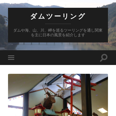
ダムツーリング
ダムや海、山、川、岬を巡るツーリングを通し関東
を主に日本の風景を紹介します
検
モ
索
バ
フ
イ
ィ
ル
ー
メ
ル
ニ
ド
ュ
を
ー
切
を
り
切
替
り
え
替
る
え
る