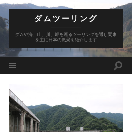
ダムツーリング
ダムや海、山、川、岬を巡るツーリングを通し関東
を主に日本の風景を紹介します
検
モ
索
バ
フ
イ
ィ
ル
ー
メ
ル
ニ
ド
ュ
を
ー
切
を
り
切
替
り
え
替
る
え
る