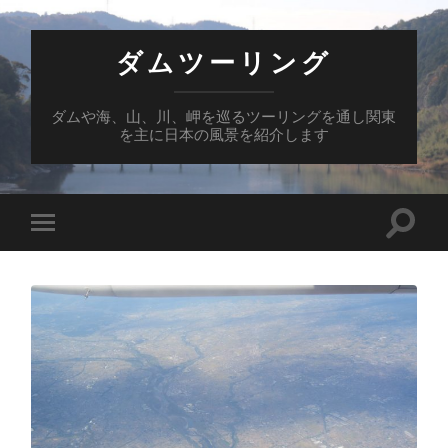
ダムツーリング
ダムや海、山、川、岬を巡るツーリングを通し関東
を主に日本の風景を紹介します
検
モ
索
バ
フ
イ
ィ
ル
ー
メ
ル
ニ
ド
ュ
を
ー
切
を
り
切
替
り
え
替
る
え
る