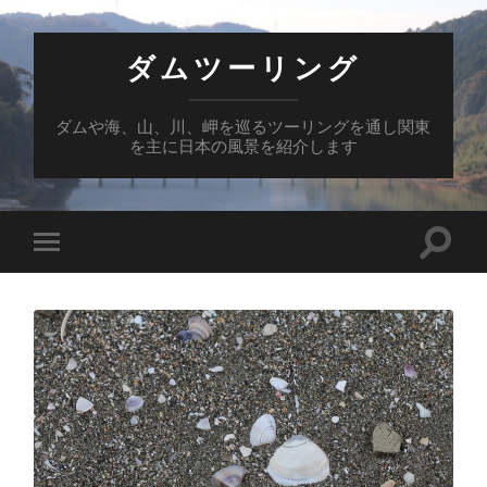
ダムツーリング
ダムや海、山、川、岬を巡るツーリングを通し関東
を主に日本の風景を紹介します
検
モ
索
バ
フ
イ
ィ
ル
ー
メ
ル
ニ
ド
ュ
を
ー
切
を
り
切
替
り
え
替
る
え
る