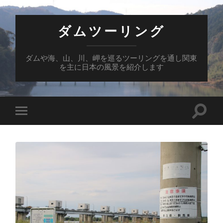
ダムツーリング
ダムや海、山、川、岬を巡るツーリングを通し関東
を主に日本の風景を紹介します
検
モ
索
バ
フ
イ
ィ
ル
ー
メ
ル
ニ
ド
ュ
を
ー
切
を
り
切
替
り
え
替
る
え
る