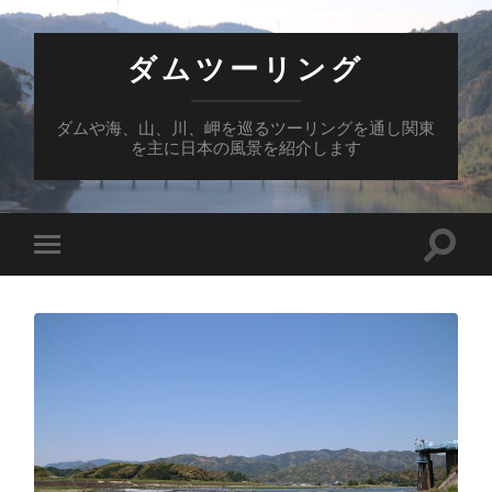
ダムツーリング
ダムや海、山、川、岬を巡るツーリングを通し関東
を主に日本の風景を紹介します
検
モ
索
バ
フ
イ
ィ
ル
ー
メ
ル
ニ
ド
ュ
を
ー
切
を
り
切
替
り
え
替
る
え
る