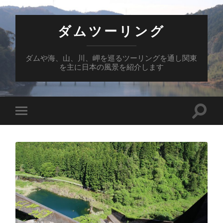
ダムツーリング
ダムや海、山、川、岬を巡るツーリングを通し関東
を主に日本の風景を紹介します
検
モ
索
バ
フ
イ
ィ
ル
ー
メ
ル
ニ
ド
ュ
を
ー
切
を
り
切
替
り
え
替
る
え
る