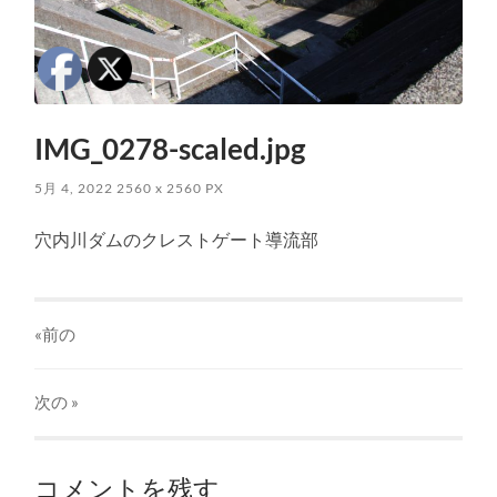
IMG_0278-scaled.jpg
5月 4, 2022
2560
x
2560 PX
穴内川ダムのクレストゲート導流部
«前の
次の
»
コメントを残す