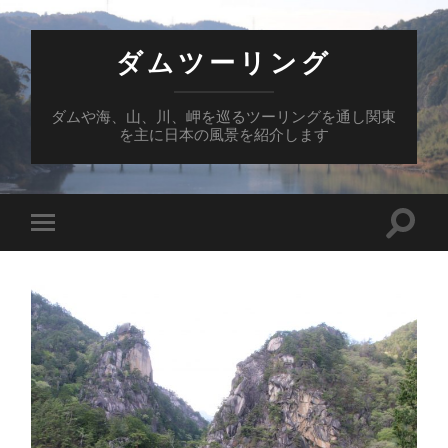
ダムツーリング
ダムや海、山、川、岬を巡るツーリングを通し関東
を主に日本の風景を紹介します
検
モ
索
バ
フ
イ
ィ
ル
ー
メ
ル
ニ
ド
ュ
を
ー
切
を
り
切
替
り
え
替
る
え
る