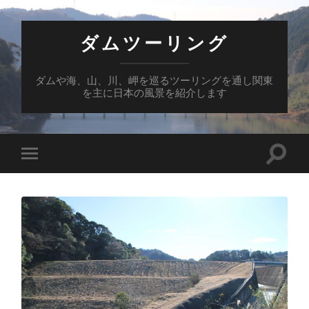
ダムツーリング
ダムや海、山、川、岬を巡るツーリングを通し関東
を主に日本の風景を紹介します
検
モ
索
バ
フ
イ
ィ
ル
ー
メ
ル
ニ
ド
ュ
を
ー
切
を
り
切
替
り
え
替
る
え
る