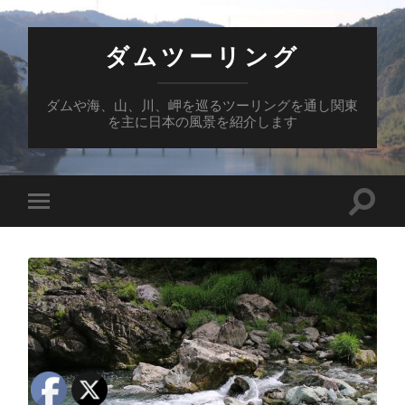
ダムツーリング
ダムや海、山、川、岬を巡るツーリングを通し関東
を主に日本の風景を紹介します
検
モ
索
バ
フ
イ
ィ
ル
ー
メ
ル
ニ
ド
ュ
を
ー
切
を
り
切
替
り
え
替
る
え
る