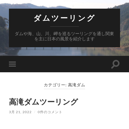
ダムツーリング
ダムや海、山、川、岬を巡るツーリングを通し関東
を主に日本の風景を紹介します
検
モ
索
バ
フ
イ
ィ
ル
ー
カテゴリー:
高滝ダム
メ
ル
ニ
ド
ュ
を
高滝ダムツーリング
ー
切
を
り
切
替
3月 21, 2022
/
0件のコメント
り
え
替
る
え
る