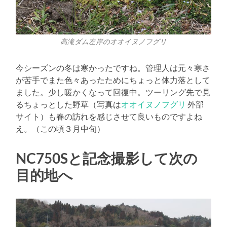
高滝ダム左岸のオオイヌノフグリ
今シーズンの冬は寒かったですね。管理人は元々寒さ
が苦手でまた色々あったためにちょっと体力落として
ました。少し暖かくなって回復中。ツーリング先で見
るちょっとした野草（写真は
オオイヌノフグリ
外部
サイト）も春の訪れを感じさせて良いものですよね
え。（この頃３月中旬）
NC750Sと記念撮影して次の
目的地へ