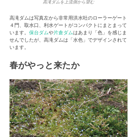
高滝ダムを上流側から望む
高滝ダムは写真左から非常用洪水吐のローラーゲート
４門、取水口、利水ゲートがコンパクトにまとまって
います。
保台ダム
や
片倉ダム
はあまり「色」を感じま
せんでしたが、高滝ダムは「水色」でデザインされて
います。
春がやっと来たか