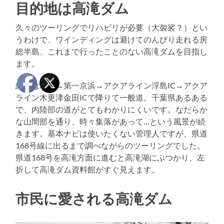
目的地は高滝ダム
久々のツーリングでリハビリが必要（大袈裟？）とい
うわけで、ワインディングは避けてのんびり走れる房
総半島、これまで行ったことのない高滝ダムを目指し
ます。
経路は環八→第一京浜→アクアライン浮島IC→アクア
ライン木更津金田ICで降りて一般道。千葉県あるある
で、内陸部の道がとてもわかりにくいです。なだらか
な山間部を通り、時々集落があって…という風景が続
きます。基本ナビは使いたくない管理人ですが、県道
168号線に出るまで調べながらのツーリングでした。
県道168号を高滝方面に進むと高滝湖にぶつかり、左
折して高滝ダム資料館がすぐ見えます。
市民に愛される高滝ダム