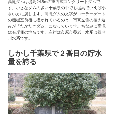
高滝ダムは堤高24.5mの重力式コンクリートダムで
す。小さなダムの多い千葉県の中でも堤高でいえば小
さい方に属します。高滝ダムの文字がローラーゲート
の機械室前後に描かれているのと、写真左側の植え込
みが「たかたきダム」になっています。ちなみに高滝
は右岸側の地名です。左岸は市原市養老、水系は養老
川水系です。
しかし千葉県で２番目の貯水
量を誇る