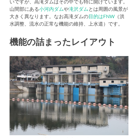
いですが、高滝ダムはその中でも特に開けています。
山間部にある
小河内ダム
や
滝沢ダム
とは周囲の風景が
大きく異なります。なお高滝ダムの
目的はFNW
（洪
水調整、流水の正常な機能の維持、上水道）です。
機能の詰まったレイアウト