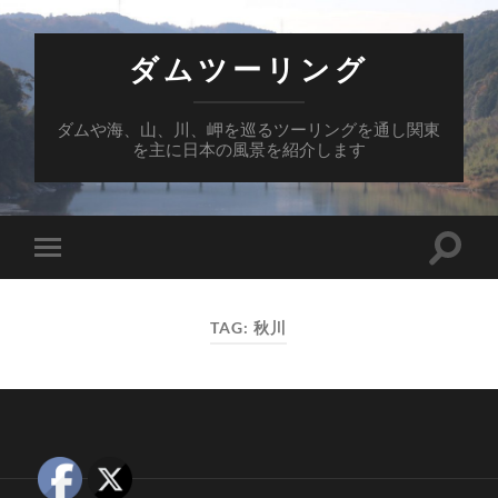
ダムツーリング
ダムや海、山、川、岬を巡るツーリングを通し関東
を主に日本の風景を紹介します
Toggle
Toggle
search
mobile
field
menu
TAG:
秋川