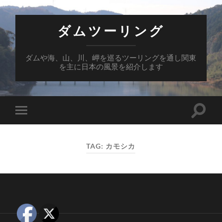
ダムツーリング
ダムや海、山、川、岬を巡るツーリングを通し関東
を主に日本の風景を紹介します
Toggle
Toggle
search
mobile
field
menu
TAG:
カモシカ