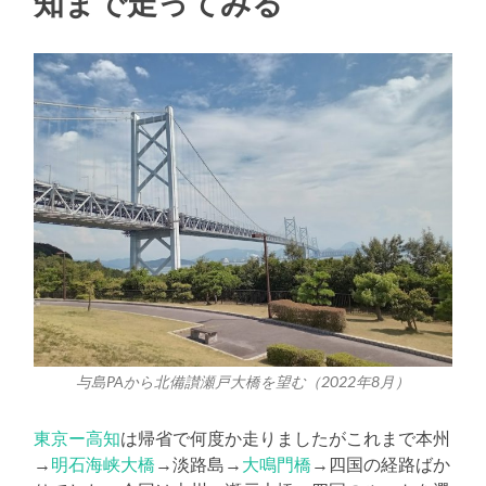
知まで走ってみる
与島PAから北備讃瀬戸大橋を望む（2022年8月）
東京ー高知
は帰省で何度か走りましたがこれまで本州
→
明石海峡大橋
→淡路島→
大鳴門橋
→四国の経路ばか