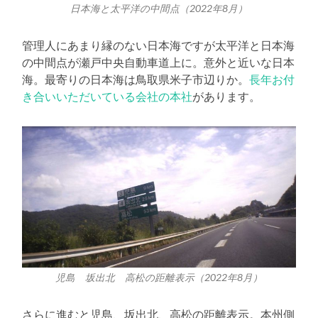
日本海と太平洋の中間点（2022年8月）
管理人にあまり縁のない日本海ですが太平洋と日本海
の中間点が瀬戸中央自動車道上に。意外と近いな日本
海。最寄りの日本海は鳥取県米子市辺りか。
長年お付
き合いいただいている会社の本社
があります。
児島 坂出北 高松の距離表示（2022年8月）
さらに進むと児島、坂出北、高松の距離表示。本州側