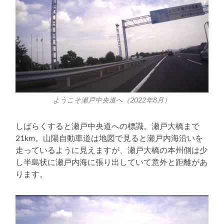
ようこそ瀬戸中央道へ（2022年8月）
しばらくすると瀬戸中央道への標識。瀬戸大橋まで
21km。山陽自動車道は地図で見ると瀬戸内海沿いを
走っているように見えますが、瀬戸大橋の本州側は少
し半島状に瀬戸内海に張り出していて意外と距離があ
ります。