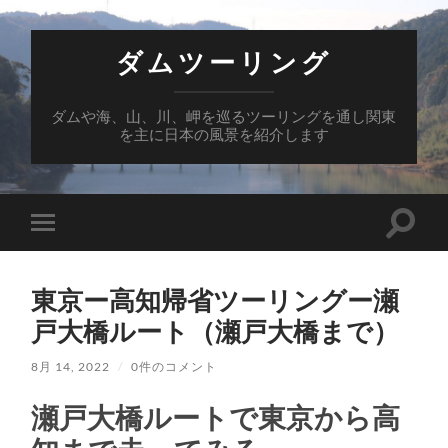
ダムツーリング
ダムや海、山、川、岬を巡るツーリングを通し関東
を主に日本の風景を紹介します
検
モ
索
バ
フ
イ
ィ
ル
ー
東京ー高知帰省ツーリングー瀬
メ
ル
ニ
戸大橋ルート（瀬戸大橋まで）
ド
ュ
を
ー
切
を
8月 14, 2022
/
0件のコメント
り
切
替
り
え
瀬戸大橋ルートで東京から高
替
る
え
る