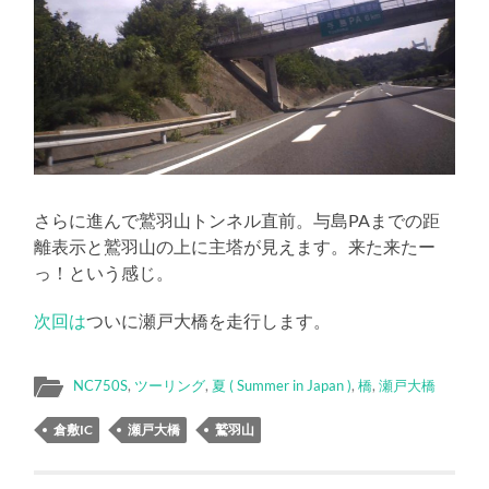
さらに進んで鷲羽山トンネル直前。与島PAまでの距
離表示と鷲羽山の上に主塔が見えます。来た来たー
っ！という感じ。
次回は
ついに瀬戸大橋を走行します。
NC750S
,
ツーリング
,
夏 ( Summer in Japan )
,
橋
,
瀬戸大橋
倉敷IC
瀬戸大橋
鷲羽山