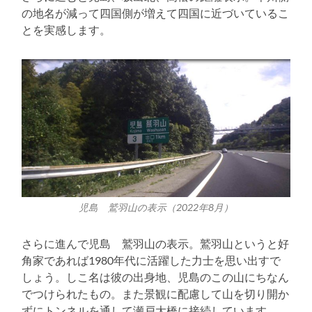
の地名が減って四国側が増えて四国に近づいているこ
とを実感します。
児島 鷲羽山の表示（2022年8月）
さらに進んで児島 鷲羽山の表示。鷲羽山というと好
角家であれば1980年代に活躍した力士を思い出すで
しょう。しこ名は彼の出身地、児島のこの山にちなん
でつけられたもの。また景観に配慮して山を切り開か
ずにトンネルを通して瀬戸大橋に接続しています。