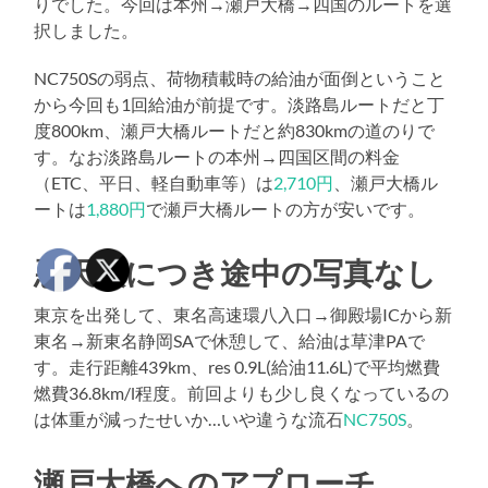
りでした。今回は本州→瀬戸大橋→四国のルートを選
択しました。
NC750Sの弱点、荷物積載時の給油が面倒ということ
から今回も1回給油が前提です。淡路島ルートだと丁
度800km、瀬戸大橋ルートだと約830kmの道のりで
す。なお淡路島ルートの本州→四国区間の料金
（ETC、平日、軽自動車等）は
2,710円
、瀬戸大橋ル
ートは
1,880円
で瀬戸大橋ルートの方が安いです。
悪天候につき途中の写真なし
東京を出発して、東名高速環八入口→御殿場ICから新
東名→新東名静岡SAで休憩して、給油は草津PAで
す。走行距離439km、res 0.9L(給油11.6L)で平均燃費
燃費36.8km/l程度。前回よりも少し良くなっているの
は体重が減ったせいか…いや違うな流石
NC750S
。
瀬戸大橋へのアプローチ